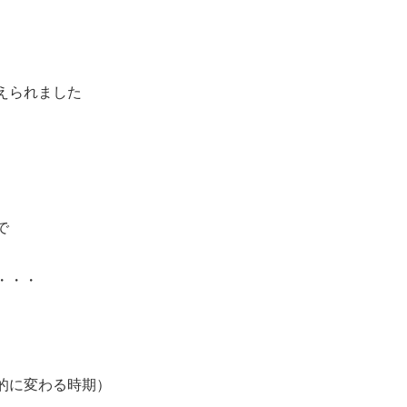
えられました
で
・・・
２幕の 間にあるのが
的に変わる時期）