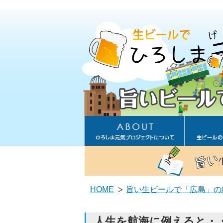
プロジェクト主旨
ビ
ビールスタンドコンセプト
ガ
マスター重富の想い・メッセージ
う
HOME
旨い生ビールで「広島」の
広島を元気にする生ビールとは
ジョ
運営会社情報
ビー
人生を航海に例えると・