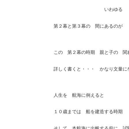
いわゆる 
第２幕と第３幕の 間にあるのが 
この 第２幕の時期 親と子の 関
詳しく書くと・・・ かなり文量に
人生を 航海に例えると
１０歳までは 船を建造する時
そして、本航海に出帆する前に、試