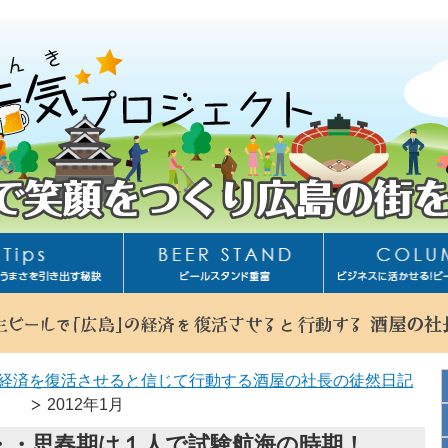
ールは鮮度！
ビールスタンド重富
ス圧の調整！
ビールスタンド重富ekie
まい！注ぎ方
経済を復活させると信じて行動する酒屋の社長の徒然日記
ッキの洗浄！
2012年1月
ル回路の洗浄！
・・思春期は１人で試験航海の時期！