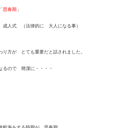
「
思春期
」
成人式 （法律的に 大人になる事）
わり方が とても重要だと話されました。
なるので 簡潔に・・・・
期
験航海をする時期が 思春期